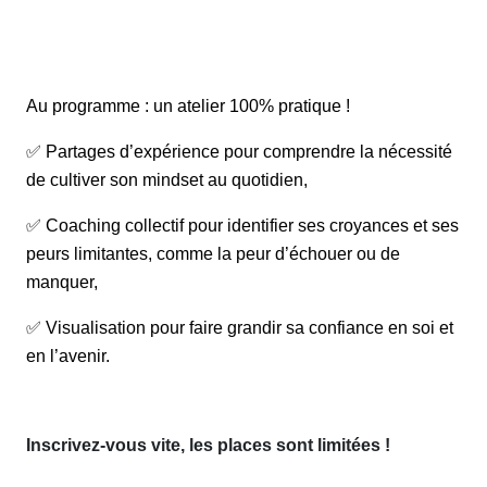
Au programme : un atelier 100% pratique !
✅
Partages d
’
exp
é
rience pour comprendre la n
é
cessit
é
de cultiver son mindset au quotidien,
✅
Coaching collectif pour identifier ses croyances et ses
peurs limitantes, comme la peur d
’é
chouer ou de
manquer,
✅
Visualisation pour faire grandir sa confiance en soi et
en l
’
avenir.
Inscrivez-vous vite, les places sont limitées !