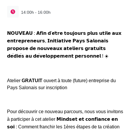
14:00h - 16:00h
𝗡𝗢𝗨𝗩𝗘𝗔𝗨
:
𝗔𝗳𝗶𝗻
𝗱
'
𝗲
𝘁𝗿𝗲
𝘁𝗼𝘂𝗷𝗼𝘂𝗿𝘀
𝗽𝗹𝘂𝘀
𝘂𝘁𝗶𝗹𝗲
𝗮𝘂𝘅
𝗲𝗻𝘁𝗿𝗲𝗽𝗿𝗲𝗻𝗲𝘂𝗿𝘀
,
𝗜𝗻𝗶𝘁𝗶𝗮𝘁𝗶𝘃𝗲
𝗣𝗮𝘆𝘀
𝗦𝗮𝗹𝗼𝗻𝗮𝗶𝘀
𝗽𝗿𝗼𝗽𝗼𝘀𝗲
𝗱𝗲
𝗻𝗼𝘂𝘃𝗲𝗮𝘂𝘅
𝗮𝘁𝗲𝗹𝗶𝗲𝗿𝘀
𝗴𝗿𝗮𝘁𝘂𝗶𝘁𝘀
𝗱𝗲
𝗱𝗶𝗲
𝘀
𝗮𝘂
𝗱𝗲
𝘃𝗲𝗹𝗼𝗽𝗽𝗲𝗺𝗲𝗻𝘁
𝗽𝗲𝗿𝘀𝗼𝗻𝗻𝗲𝗹
!
☀️
Atelier
GRATUIT
ouvert à toute (future) entreprise du
Pays Salonais sur inscription
Pour découvrir ce nouveau parcours, nous vous invitons
à participer à cet atelier
𝗠𝗶𝗻𝗱𝘀𝗲𝘁
𝗲𝘁
𝗰𝗼𝗻𝗳𝗶𝗮𝗻𝗰𝗲
𝗲𝗻
𝘀𝗼𝗶
: Comment franchir les 1ères étapes de ta création