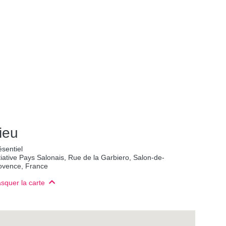
ieu
ésentiel
itiative Pays Salonais, Rue de la Garbiero, Salon-de-
ovence, France
squer la carte